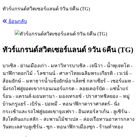
ทัวร์แกรนด์สวิตเซอร์แลนด์ 9วัน 6คืน (TG)
ย้อนกลับ
ทัวร์แกรนด์สวิตเซอร์แลนด์ 9วัน 6คืน (TG)
บาเซิล - ย่านเมืองเก่า - มหาวิหารบาเซิล - เจนีวา - น้ำพุเจทโด -
นาฬิกาดอกไม้ - โลซานน์ - ศาลาไทยเฉลิมพระเกียรติ - เวเว่ย์ –
ส้อมยักษ์ – มหาธารน้ำแข็งยักษ์อาเล็ทช์ กลาเซียร์ – เซอร์แมท -
นั่งรถไฟสู่ยอดเขากรอนเนอร์แกรต – ลอยเคอร์บัด – แช่น้ำแร่
ร้อน - แครนส์-มอนทานา - มองเทรอซ์ - ปราสาทชิลยอง – หมู่
บ้านกรูแยร์ - เบิร์น - บ่อหมี – หอนาฬิกาดาราศาสตร์– นั่ง
กระเช้าและรถไฟสู่ยอดเขาจุงเฟรา - อินเทอร์ลาเก้น - ลูเซิร์น -
สิงโตหินแกะสลัก – สะพานไม้ชาเปล – ล่องเรือทานอาหารกลาง
วันทะเลสาบลูเซิร์น - ซุก - หอนาฬิกาเมืองซุก - ร้านทำทอง