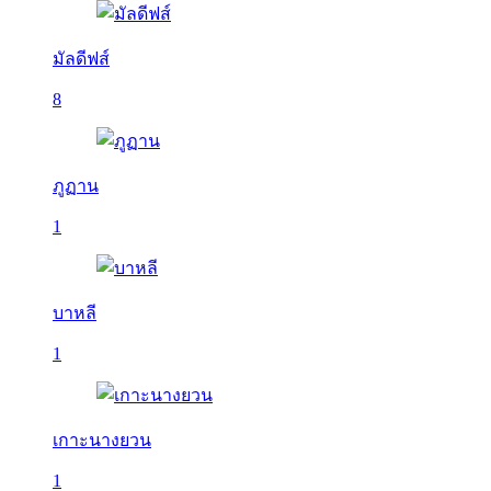
มัลดีฟส์
8
ภูฏาน
1
บาหลี
1
เกาะนางยวน
1