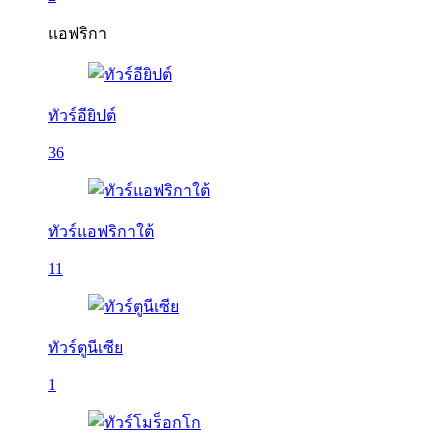
แอฟริกา
ทัวร์อียิปต์
36
ทัวร์แอฟริกาใต้
11
ทัวร์ตูนีเซีย
1