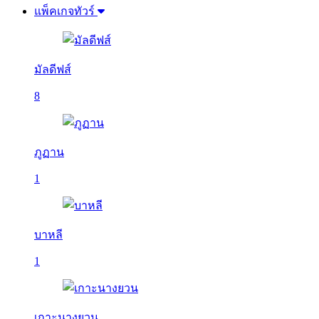
แพ็คเกจทัวร์
มัลดีฟส์
8
ภูฏาน
1
บาหลี
1
เกาะนางยวน