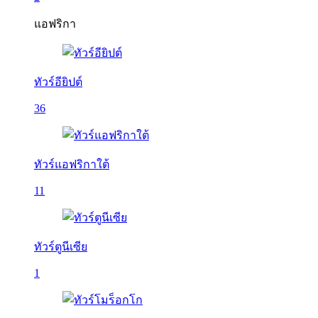
แอฟริกา
ทัวร์อียิปต์
36
ทัวร์แอฟริกาใต้
11
ทัวร์ตูนีเซีย
1