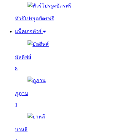
ทัวร์โปรรูดบัตรฟรี
แพ็คเกจทัวร์
มัลดีฟส์
8
ภูฏาน
1
บาหลี