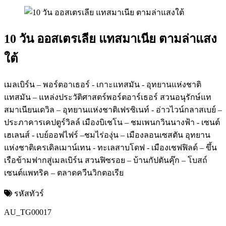
10 วัน ออสเตรเลีย แทสมาเนีย ตามล่าแสง
ใต้
เมลเบิร์น – พอร์ตอาเธอร์ - เกาะแทสมัน - อุทยานแห่งชาติ
แทสมัน – แหล่งประวัติศาสตร์พอร์ตอาร์เธอร์ สวนอนุรักษ์แท
สมาเนียนเดวิล – อุทยานแห่งชาติเฟรซิเนท์ - อ่าวไวน์กลาสเบย์ –
ประภาคารเคปตูร์วิลล์ เมืองบิเชโน – ชมเพนกวินนางฟ้า - เซนต์
เฮเลนส์ - เบย์ออฟไฟร์ –ชมไร่องุ่น – เมืองลอนเซสตัน อุทยาน
แห่งชาติเครเดิลเมาน์เทน - ทะเลสาบโดฟ - เมืองเชฟฟิลด์ – ขึ้น
เรือข้ามฟากสู่เมลเบิร์น สวนฟิซรอย – บ้านกัปตันคุ๊ก – โบสถ์
เซนต์แพทริค – ตลาดควีนวิกตอเรีย
รหัสทัวร์
AU_TG00017