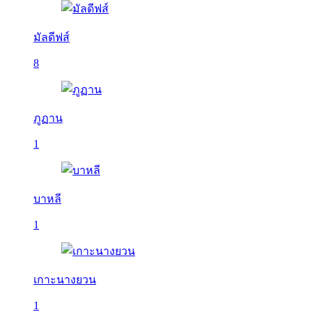
มัลดีฟส์
8
ภูฏาน
1
บาหลี
1
เกาะนางยวน
1