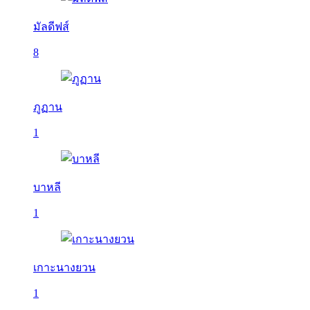
มัลดีฟส์
8
ภูฏาน
1
บาหลี
1
เกาะนางยวน
1