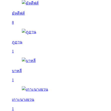
มัลดีฟส์
8
ภูฏาน
1
บาหลี
1
เกาะนางยวน
1