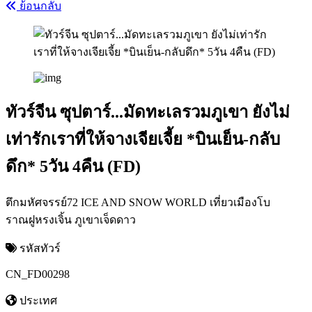
ย้อนกลับ
ทัวร์จีน ซุปตาร์...มัดทะเลรวมภูเขา ยังไม่
เท่ารักเราที่ให้จางเจียเจี้ย *บินเย็น-กลับ
ดึก* 5วัน 4คืน (FD)
ตึกมหัศจรรย์72 ICE AND SNOW WORLD เที่ยวเมืองโบ
ราณฝูหรงเจิ้น ภูเขาเจ็ดดาว
รหัสทัวร์
CN_FD00298
ประเทศ