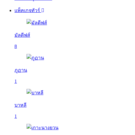
แพ็คเกจทัวร์
มัลดีฟส์
8
ภูฏาน
1
บาหลี
1