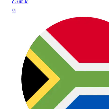
ทัวร์อียิปต์
36