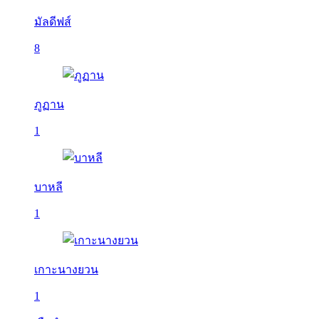
มัลดีฟส์
8
ภูฏาน
1
บาหลี
1
เกาะนางยวน
1