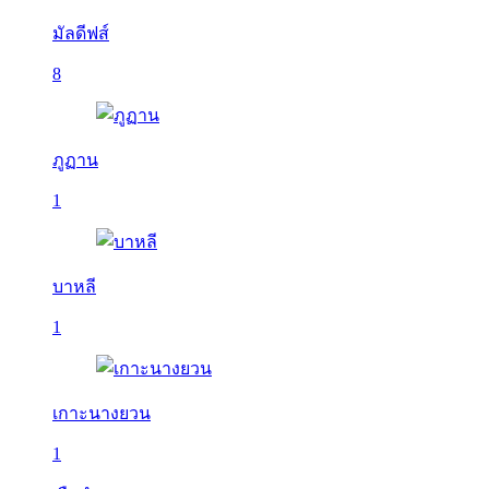
มัลดีฟส์
8
ภูฏาน
1
บาหลี
1
เกาะนางยวน
1