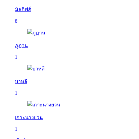
มัลดีฟส์
8
ภูฏาน
1
บาหลี
1
เกาะนางยวน
1